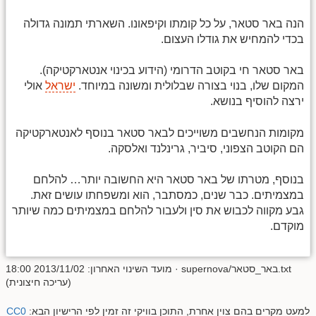
הנה באר סטאר, על כל קומתו וקיפאונו. השארתי תמונה גדולה
בכדי להמחיש את גודלו העצום.
באר סטאר חי בקוטב הדרומי (הידוע בכינוי אנטארקטיקה).
המקום שלו, בנוי בצורה שבלולית ומשונה במיוחד.
ישראל
אולי
ירצה להוסיף בנושא.
מקומות הנחשבים משוייכים לבאר סטאר בנוסף לאנטארקטיקה
הם הקוטב הצפוני, סיביר, גרינלנד ואלסקה.
בנוסף, מטרתו של באר סטאר היא החשובה יותר… להלחם
במצמיתים. כבר שנים, כמסתבר, הוא ומשפחתו עושים זאת.
גבע מקווה לכבוש את סין ולעבור להלחם במצמיתים כמה שיותר
מוקדם.
supernova/באר_סטאר.txt
· מועד השינוי האחרון: 2013/11/02 18:00
(עריכה חיצונית)
למעט מקרים בהם צוין אחרת, התוכן בוויקי זה זמין לפי הרישיון הבא:
CC0