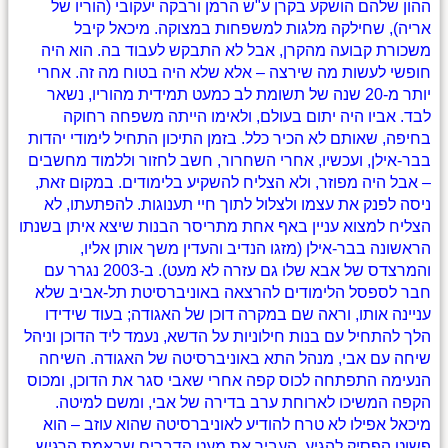
ההון שלהם הושקע בקרן ע"ש הרמן ורבקה יעקובי (הוריו של
אריה), שחילקה מלגות למשפחות במצוקה. מיכאל קיבל
משכורת קבועה מהקרן, אבל לא התבקש לעבוד בה. הוא היה
חופשי לעשות מה שירצה – אלא שלא היה בטוח מה זה. אחרי
יותר מ-20 שנה של תשומת לב כמעט תמידית מהוריו, נשאר
לבד. אביו היה יתום בעולם, ולאימו הייתה משפחה רחוקה
בחיפה, שאותם לא הכיר כלל. בזמן התיכון התחיל לימודי יהדות
בבר-אילן, ועכשיו, אחרי השחרור, חשב לחזור וללמוד מחשבים
– אבל היה מפוזר, ולא הצליח להשקיע בלימודים. במקום זאת,
ניסה לפנק את עצמו ולצלול לתוך חיי תענוגות. להפתעתו, לא
הצליח למצוא עניין באף אחת מתריסר הבנות שיצא איתן בשנתו
הראשונה בבר-אילן (מזגו הנדיב והעדין משך אותן אליו,
והמרצדס של אבא שלו גם עזרה לא מעט). ב-2003 נגרר עם
חבר לספסל הלימודים להרצאה באוניברסיטת תל-אביב שלא
עניינה אותו, וראה שם במקרה דוכן של האגודה; בעוד שידידו
הלך להתחיל עם בנות חילוניות על הדשא, נעמד ליד הדוכן וניהל
שיחה עם אבי, מנהל התא באוניברסיטה של האגודה. השיחה
הנעימה התפתחה לכוס קפה אחרי שאבי סגר את הדוכן, ומכוס
הקפה המשיכו לארוחת ערב בדירה של אבי, ומשם למיטה.
מיכאל אפילו לא טרח להודיע לאוניברסיטה שהוא עוזב – הוא
פשוט הפסיק להגיע, העביר את מעט הדברים שבאמת הרגיש