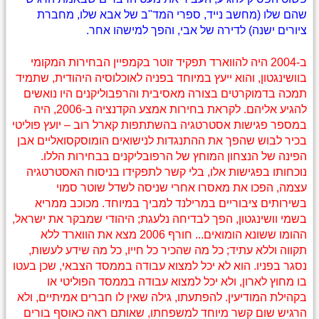
שהם שלו (מחשב נייד, ספרי המד"ב של אבא שלו, מחברת
ציורים ישנה) לדירה של אבי, והפך למישהו אחר.
ב-2004 היה להווארד תפקיד זוטר בקמפיין הבחירות המקומי
בוושינגטון, והוא ייעץ במיוחד בפניה לאוכלוסיה היהודית, שתמיד
תמכה בדמוקרטים בצורה מאסיבית והרפבוליקנים היו נואשים
להגיע אליהם. לקראת בחירות אמצע הקדנציה ב-2006, היה
במספר פגישות אסטרטגיה בהשתתפות קארל רוב – יועץ פוליטי
בכיר לבוש שהפך את ההתנגדות לנישואים הומוסקסואליים אבן
הפינה של הנצחון המוחץ של הרפובליקנים בבחירות הללו.
נוכחותו בפגישות אלו, בלי קשר לתפקידו בניסוח האסטרטגיה
עצמה, הפכו את מאסרו אחרי שניסה לשדל שוטר סמוי
בשירותים ציבוריים במרילנד למביך במיוחד. מכוכב ממריא
בשמי וושינגטון, הפך לבדיחה נלעגת; היהודי שמבקר את ישראל,
ההומו ששונא הומואים... חורף 2006 מצא את הווארד ללא
תקווה וללא עתיד; כל מה שהכיר כל חייו, כל מה שידע לעשות,
נסגר בפניו. הוא לא יכל למצוא עבודה בממסד הצבאי, שכן בעטו
בו מחוץ לארון, ולא יכל למצוא עבודה בממסד הפוליטי או
בקהילת המודיעין. להפתעתו, גילה שאין לו חברים אמיתיים, ולא
הרגיש שום קשר מיוחד למשפחתו, שאותם ראה כאוסף בורים