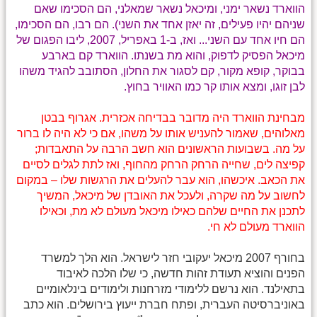
הווארד נשאר ימני, ומיכאל נשאר שמאלני, הם הסכימו שאם
שניהם יהיו פעילים, זה יאזן אחד את השני). הם רבו, הם הסכימו,
הם חיו אחד עם השני... ואז, ב-1 באפריל, 2007, ליבו הפגום של
מיכאל הפסיק לדפוק, והוא מת בשנתו. הווארד קם בארבע
בבוקר, קופא מקור, קם לסגור את החלון, הסתובב להגיד משהו
לבן זוגו, ומצא אותו קר כמו האוויר בחוץ.
מבחינת הווארד היה מדובר בבדיחה אכזרית. אגרוף בבטן
מאלוהים, שאמור להעניש אותו על משהו, אם כי לא היה לו ברור
על מה. בשבועות הראשונים הוא חשב הרבה על התאבדות;
קפיצה לים, שחייה הרחק הרחק מהחוף, ואז לתת לגלים לסיים
את הכאב. איכשהו, הוא עבר להעלים את הרגשות שלו – במקום
לחשוב על מה שקרה, ולעכל את האובדן של מיכאל, המשיך
לתכנן את החיים שלהם כאילו מיכאל מעולם לא מת, וכאילו
הווארד מעולם לא חי.
בחורף 2007 מיכאל יעקובי חזר לישראל. הוא הלך למשרד
הפנים והוציא תעודת זהות חדשה, כי שלו הלכה לאיבוד
בתאילנד. הוא נרשם ללימודי מזרחנות ולימודים בינלאומיים
באוניברסיטה העברית, ופתח חברת ייעוץ בירושלים. הוא כתב