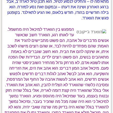
מתאימה לו – והחליט לנסוע לטיול. הוא תכנן טיול לארה"ב, אבל
ברגע האחרון ושינה את דעתו – ובמקום זאת נסע למזרח. הוא
בילה חודשיים בהודו, חודש בלאוס, ואז הגיע לתאילנד. בקופנגן
פגש את הווארד.
המפגש בין הווארד למיכאל היה מחשמל.
עד לאותו רגע, הווארד חשב שכאשר
אנשים מדברים על אהבה, הם פשוט מתביישים להגיד את
האמת: שהם מפחדים להיות לבד, או שהם רוצים מישהו לשכב
איתו, או שינקה להם את הבית. הוא חשב שגברים לא באמת
מתאהבים בנשים, הם פשוט רוצים ילדים. הבדידות שלו הפכה
אותו לשונא-אדם, לא מרחק גדול מהחזיר השוביניסטי שהיה
פעם. מיכאל אהב המון דברים: הוא אהב את הים, את הזריחה
והשקיעה, הוא אהב לבשל ואהב לגלות דברים חדשים ולפגוש
אנשים חדשים, הוא אהב לעשות אהבה על החוף ועל המרפסת,
ומסיבה כלשהי שהווארד לא הצליח להבין, הוא אהב את הווארד.
אולי בגלל שהווארד היה קצת דומה לאריה, אולי בגלל שהיה חזק
ובטוח בעצמו, בעוד שמיכאל היה מהוסס ופגיע. הווארד נמשך
למיכאל כי הוא היה שונה מכל מה שהכיר בעבר, ומיכאל נמשך
להווארד בגלל שהוא היה בדיוק מה שרצה שאבי יהיה, והוא לא
היה. מיכאל מילא את הווארד בתוכן, והווארד נתן לו את המסגרת