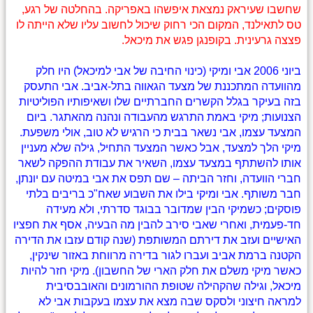
שחשבו שעיראק נמצאת איפשהו באפריקה. בהחלטה של רגע,
טס לתאילנד, המקום הכי רחוק שיכול לחשוב עליו שלא הייתה לו
פצצה גרעינית. בקופנגן פגש את מיכאל.
ביוני 2006 אבי ומיקי (כינוי החיבה של אבי למיכאל) היו חלק
מהוועדה המתכננת של מצעד הגאווה בתל-אביב. אבי התעסק
בזה בעיקר בגלל הקשרים החברתיים שלו ושאיפותיו הפוליטיות
הצנועות; מיקי באמת התרגש מהעבודה ונהנה מהאתגר. ביום
המצעד עצמו, אבי נשאר בבית כי הרגיש לא טוב, אולי משפעת.
מיקי הלך למצעד, אבל כאשר המצעד התחיל, גילה שלא מעניין
אותו להשתתף במצעד עצמו, השאיר את עבודת ההפקה לשאר
חברי הוועדה, וחזר הביתה – שם תפס את אבי במיטה עם יונתן,
חבר משותף. אבי ומיקי בילו את השבוע שאח"כ בריבים בלתי
פוסקים; כשמיקי הבין שמדובר בבוגד סדרתי, ולא מעידה
חד-פעמית, ואחרי שאבי סירב להבין מה הבעיה, אסף את חפציו
האישיים ועזב את דירתם המשותפת (שנה קודם עזבו את הדירה
הקטנה ברמת אביב ועברו לגור בדירה מרווחת באזור שינקין,
כאשר מיקי משלם את חלק הארי של החשבון). מיקי חזר להיות
מיכאל, וגילה שהקהילה שטופת ההורמונים והאובבסיבית
למראה חיצוני ולסקס שבה מצא את עצמו בעקבות אבי לא