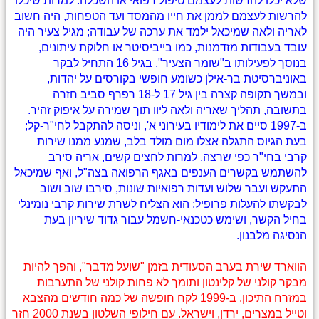
שלא יכלו להרשות לעצמם טיפול רפואי או השכלה. למרות שיכלו
להרשות לעצמם לממן את חייו מהמסד ועד הטפחות, היה חשוב
לאריה ולאה שמיכאל ילמד את ערכה של עבודה; מגיל צעיר היה
עובד בעבודות מזדמנות, כמו בייביסיטר או חלוקת עיתונים,
בנוסך לפעילותו ב"שומר הצעיר". בגיל 16 התחיל לבקר
באוניברסיטת בר-אילן כשומע חופשי בקורסים על יהדות,
ובמשך תקופה קצרה בין גיל 17 ל-18 רפרף סביב חזרה
בתשובה, תהליך שאריה ולאה ליוו תוך שמירה על איפוק זהיר.
ב-1997 סיים את לימודיו בעירוני א', וניסה להתקבל לחי"ר-קל;
בעת הגיוס התגלה אצלו מום מולד בלב, שמנע ממנו שירות
קרבי בחי"ר כפי שרצה. למרות לחצים קשים, אריה סירב
להשתמש בקשרים הענפים באגף הרפואה בצה"ל, ואף שמיכאל
התעקש ועבר שלוש ועדות רפואיות שונות, סירבו שוב ושוב
לבקשתו להעלות פרופיל; הוא הצליח לשרת שירות קרבי נומינלי
בחיל הקשר, ושימש כטכנאי-חשמל עבור גדוד שיריון בעת
הנסיגה מלבנון.
הווארד שירת בערב הסעודית בזמן "שועל מדבר", והפך להיות
מבקר קולני של קלינטון ותומך לא פחות קולני של התערבות
במזרח התיכון. ב-1999 לקח חופשה של כמה חודשים מהצבא
וטייל במצרים, ירדן, וישראל. עם חילופי השלטון בשנת 2000 חזר