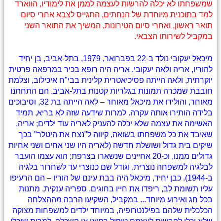
שמשפחתו לא יכלה להרשות לעצמה לממן את לימודיו, הווארד
למד בתוכנית מיוחדת של הנחתים, התגייס לצבא אחרי סיום
תואר ראשון, ואחרי סיום הטירונות, המשיך את התואר השני
במקביל לשירותו הצבאי.
מיכאל יעקובי נולד ב-22 בפברואר, 1979, בתל-אביב, בן יחיד
להוריו, אריה ולאה יעקובי. אריה היה רופא בכיר במרפאה פרטית
יוקרתית, ולאה הייתה פסיכיאטרית קלינית בבי"ח איכילוב, וצלמת
חובבת שמכרה תמונות בגלריות קטנות בתל-אביב. הם התחתנו
מאוחר, והולידו את מיכאל מאוחר – לאה הייתה בת 32, וסיבוכים
בלידה הותירו אותה עקרה. למרות שידעה שזה לא בריא, תמיד
האשימה את עצמה שלא יכלה להעניק לאריה עוד ילדים; אריה,
שאיבד את כל משפחתו בשואה, קיווה ל"נצח את היטלר" בכך
שיקים בית גדול ושושלת חדשה (לאריה היו שני אחים ושני אחיות
גדולים ממנו, וכ-20 אחיינים שנשארו בצרפת; הוא עצמו הועבר
לבלגיה למשפחה נוצרית, וגודל שם כנוצרי עד לשחרור בלגיה
ב-1944). כבן יחיד, מיכאל היה בבת עינם של הוריו – הם הרעיפו
עליו תשומת לב, ריפדו את חייו בחוגים, ספריה ענקית, מתנות
בכל חג ואירוע מיוחד... במקביל, השקיעו הרבה מההצלחה
הכלכלית שלהם בפילנטרופיה, במיוחד ילדים למשפחות מצוקה