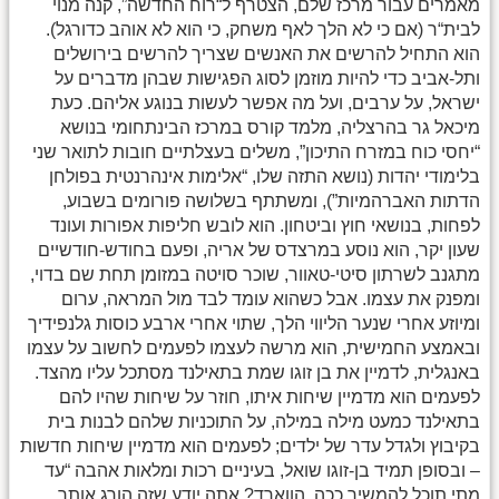
מאמרים עבור מרכז שלם, הצטרף ל“רוח החדשה”, קנה מנוי
לבית“ר (אם כי לא הלך לאף משחק, כי הוא לא אוהב כדורגל).
הוא התחיל להרשים את האנשים שצריך להרשים בירושלים
ותל-אביב כדי להיות מוזמן לסוג הפגישות שבהן מדברים על
ישראל, על ערבים, ועל מה אפשר לעשות בנוגע אליהם. כעת
מיכאל גר בהרצליה, מלמד קורס במרכז הבינתחומי בנושא
“יחסי כוח במזרח התיכון”, משלים בעצלתיים חובות לתואר שני
בלימודי יהדות (נושא התזה שלו, “אלימות אינהרנטית בפולחן
הדתות האברהמיות”), ומשתתף בשלושה פורומים בשבוע,
לפחות, בנושאי חוץ וביטחון. הוא לובש חליפות אפורות ועונד
שעון יקר, הוא נוסע במרצדס של אריה, ופעם בחודש-חודשיים
מתגנב לשרתון סיטי-טאוור, שוכר סויטה במזומן תחת שם בדוי,
ומפנק את עצמו. אבל כשהוא עומד לבד מול המראה, ערום
ומיוזע אחרי שנער הליווי הלך, שתוי אחרי ארבע כוסות גלנפידיך
ובאמצע החמישית, הוא מרשה לעצמו לפעמים לחשוב על עצמו
באנגלית, לדמיין את בן זוגו שמת בתאילנד מסתכל עליו מהצד.
לפעמים הוא מדמיין שיחות איתו, חוזר על שיחות שהיו להם
בתאילנד כמעט מילה במילה, על התוכניות שלהם לבנות בית
בקיבוץ ולגדל עדר של ילדים; לפעמים הוא מדמיין שיחות חדשות
– ובסופן תמיד בן-זוגו שואל, בעיניים רכות ומלאות אהבה “עד
מתי תוכל להמשיך ככה, הווארד? אתה יודע שזה הורג אותך