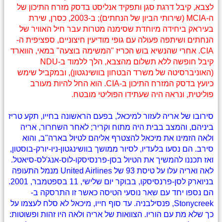
לצבא, קיבל דרגת סגן ותפקיד אנליסט בדסק מזרח התיכון של
ה-MCIA (שירותי הביון של הנחתים); ב-2003, כסרן, שירת
בעיראק ביחידה מיוחדת שסימנה מטרות עבר חיל האוויר של
הנחתים ושיתפה פעולה עם גופי מודיעין חיצוניים, ספציפית ה-
CIA. אחרי שהנשיא בוש הכריז "המשימה בוצעה" במאי, הווארד
קיבל חופשה ללא תשלום מהצבא, הלך ללמוד ב-NDU
(האוניברסיטה של משרד הבטחון בוושינגטון), ובמקביל שימש
כיועץ בדסק המזרח התיכון ב-CIA. הוא החל להיות מעורב
פוליטית, ונראה היה שעתידו הפוליטי מובטח.
סירובו של אריה לעזור למיכאל, בפעם הראשונה בחייו, תקע טריז
ביניהם, והמצב בבית היה מתוח וקריר; לאחר השחרור, אריה
ולאה הזמינו את מיכאל להצטרף אליהם לטיול בארה"ב, והוא
סירב. הם נסעו בלעדיו, לסיור ממושך בוושינגטון-ניו-יורק-בוסטון,
ואז תכננו להמשיך את הטיול בסן-פרנסיסקו-לוס-אנג'לס-סיאטל.
לאה ואריה עלו על טיסת 93 של United Airlines מנמל התעופה
בניוארק לסן-פרנסיסקו, בבוקר יום שלישי, 11 בספטמבר, 2001.
הם נספו יחד עם שאר נוסעי הטיסה כאשר זו התרסקה ב-
Stonycreek, פנסילבניה. עד סוף חייו, מיכאל לא סלח לעצמו על
כך שלא מת עם הוריו. הצוואות של אריה ולאה היו זהות ופשוטות: