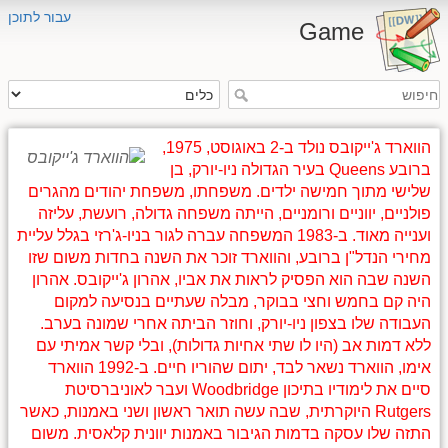
עבור לתוכן
Game
הווארד ג'ייקובס נולד ב-2 באוגוסט, 1975,
ברובע Queens בעיר הגדולה ניו-יורק, בן
שלישי מתוך חמישה ילדים. משפחתו, משפחת יהודים מהגרים
פולניים, יווניים ורומניים, הייתה משפחה גדולה, רועשת, עליזה
וענייה מאוד. ב-1983 המשפחה עברה לגור בניו-ג'רזי בגלל עליית
מחירי הנדל"ן ברובע, והווארד זוכר את השנה בחדות משום שזו
השנה שבה הוא הפסיק לראות את אביו, אהרון ג'ייקובס. אהרון
היה קם בחמש וחצי בבוקר, מבלה שעתיים בנסיעה למקום
העבודה שלו בצפון ניו-יורק, וחוזר הביתה אחרי שמונה בערב.
ללא דמות אב (היו לו שתי אחיות גדולות), ובלי קשר אמיתי עם
אימו, הווארד נשאר לבד, יתום שהוריו חיים. ב-1992 הווארד
סיים את לימודיו בתיכון Woodbridge ועבר לאוניברסיטת
Rutgers היוקרתית, שבה עשה תואר ראשון ושני באמנות, כאשר
התזה שלו עסקה בדמות הגיבור באמנות יוונית קלאסית. משום