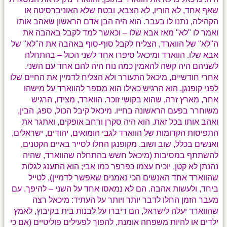
שאף אחד, לא הוריו, לא הצבא, ובטח שלא האוניברסיטה או
הקהילה, נתנו לו בעבר. הוא היה הבן אדם הראשון שאהב אותו
ואמר לו "לא" מאז אבא שלו – וכאשר למד לקבל באהבה את
ה"לא" של הווארד, הצליח לקבל סוף-סוף באהבה את ה"לא" של
אבא שלו. הווארד ומיכאל סיפרו אחד לשני הכול – בהתחלה
לשניהם היה קשה להאמין כמה נוח היה להם אחד עם השני.
אחרי חודשיים, מיכאל התעורר ולא הצליח לדמיין את החיים שלו
לפני קופנגן. הוא הרגיש כאילו הוא מספר להווארד על מישהו
אחר, מארץ זרה, שהוא בקושי זוכר. הווארד, מצידו, הרגיש
משוחרר בפעם הראשונה בחייו. מיכאל קיבל הכול, ספג, הבין,
ואהב אותו בכל זאת. הוא היה סקרן ורחב אופקים, ואתגר את
התפיסות הקדומות של הווארד לגבי הומואים, יהודים, ישראלים,
ואנשים בכלל, שוב ושוב. מקופנגן החלו לסייר באיים הקטנים,
להשתתף במסיבות (מיכאל חשש בהתחלה שהווארד, שהיה
נהנתן לא קטן, יוכיח עצמו כפרפר כמו אבי; הוא התענג לגלות
שהווארד אחד האנשים הכי נאמנים שאפשר לדמיין), לטייל
ביחד, ולעשות אהבה. הם לא נמאסו אחד על השני – להיפך. עם
מעבר הזמן החלו לדבר יותר ויותר על העתיד: מיכאל רצה
שהווארד יעלה לישראל, הם דיברו על לבנות בית בקיבוץ, לאמץ
ילדים או להיות משפחה אומנת, להפוך לפעילים פוליטיים (אם כי