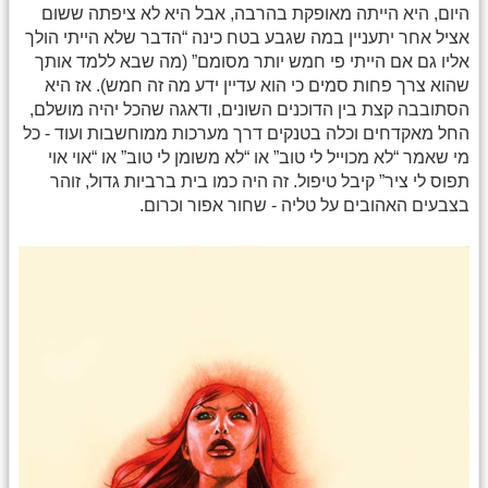
היום, היא הייתה מאופקת בהרבה, אבל היא לא ציפתה ששום
אציל אחר יתעניין במה שגבע בטח כינה “הדבר שלא הייתי הולך
אליו גם אם הייתי פי חמש יותר מסומם” (מה שבא ללמד אותך
שהוא צרך פחות סמים כי הוא עדיין ידע מה זה חמש). אז היא
הסתובבה קצת בין הדוכנים השונים, ודאגה שהכל יהיה מושלם,
החל מאקדחים וכלה בטנקים דרך מערכות ממוחשבות ועוד - כל
מי שאמר “לא מכוייל לי טוב” או “לא משומן לי טוב” או “אוי אוי
תפוס לי ציר” קיבל טיפול. זה היה כמו בית ברביות גדול, זוהר
בצבעים האהובים על טליה - שחור אפור וכרום.