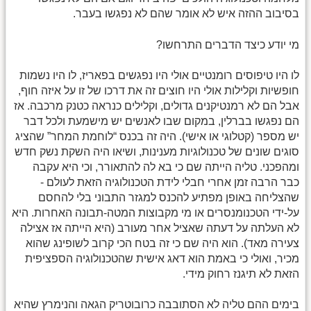
בסיבוב ההזה איש לא אומר שהם לא נפגשו בעבר.
מי יודע כיצד הדברים התרחשו?
לו היו טיפוסים רומנטיים אולי היו נפגשים בפאריז, לו היו נשמות
חופשיות וקלילות אולי היו חוצים זה את דרכו של זו על איזה חוף,
אבל הם לא רמנטיקנים גדולים, וקלילים כנראה כטנק מרכבה. אז
הם נפגשו בברלין, במקום שבו לאנשים יש מישמעת ולכל דבר
יש מספר (קטלוגי או אישי). היה זה בכנס “לוחמת המחר” שהציג
סוגים שונים של טכנולוגיות מענינות, ושיאו היה השקת נשק חדש
ומהפכני. טליה הייתה שם כי בא לה להתאורר, וכי היא עקבה
כבר הרבה זמן אחרי חבלי לידת הטכנולוגיה הזאת לעולם -
שהצליחה באופן מפתיע להכנס למגזר התבוני בלי להחסם
על-ידי הטכנומנסרים או מי מקבוצות המטה-תבונה האחרות. היא
לא העלתה על דעתה שאציל אחר מעורב (היא הייתה אז אצילה
צעירה מאד). הוא היה שם כי זה בטח הכי קרוב לשופינג שהוא
מכיר, ואולי כי באמת הוא דאג אישית שהטכנולוגיה הספציפית
הזאת לא תיגנז רחוק מידי.
בימים ההם טליה לא הסתובבה כרובוטריק הגאה והנימרץ שהיא