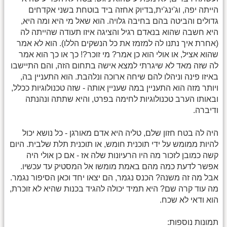
הייתה יפה, וג'ינג'ית,בדיוק אחזה ביד בוטחת בשני אקדחים
גדולים והביטה בהם בחיבה גלויה. הוא שאל מי היא ומה היא,
היא חשבה שהוא בנאדם רגיל והציגה איזו תעודה שהייתה לה
(אחרת איך נתנו לה למזמז את כל הנשקים הללו). הוא לא אמר
שהוא אציל, או אולי הוא כן אמר? מי זוכר?! כך או כך הוא אמר
לה שזה מאד לא שיגרתי למצא אישה בתחום הזה, והם התיישבו
באיזו פינה וניהלו להם שיחה ארוכה ונלהבת. הוא התעניין בה,
ויותר מזה הוא התעניין במה שעניין אותה - שזה טכנולוגיות ככלל,
ובאותו הערב טכנולוגיות לחימה בפרט, והיא שתתה ונהנתה
ודיברה.
היה לה בטח חזון שלם, טליה היא אדם מאורגן - כל נושא יכול
להיות ממומש על ידי תוכנית חומש, או תוכנית תלת שלבית. היום
קשה כמובן לזכור מה היו הרעיונות שלה אז - אם כן אולי היה
אפשר לדעת כמה מהם באמת מומשו אל המסטיק עד עכשיו.
אבל מה זה משנה? הכנס נגמר, הם יצאו יחד וכאן הסיפור נגמר.
מה עוד קרה שם? היא תמיד יכולה להגיד בכנות שהיא לא זוכרת,
הוא ודאי לא שכח.
תמונות נוספות: