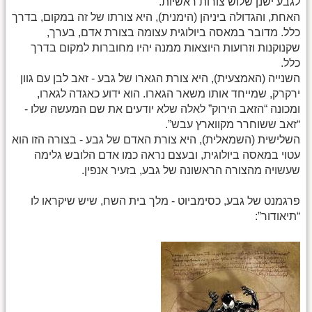
לגבע ישנן שלוש צורות ראשיות.
האחת, והגדולה ביניהן (הימנית), היא צורתו של זה במקום, בדרך
כלל. מדובר במאסה ביולוגית עצומה בצורת אדם, בערך,
שקנוקנות וזרועות היוצאות ממנה יהיו מחוברות למקום בדרך
כלל.
השנייה (האמצעית), היא צורת הגארו של גבע - זאב לבן עם גוון
ירקרק, שמייחד אותו משאר הגארו. הוא ידוע כאגדה לגארו,
ומכונה “הזאב הירוק” לאלה שלא יודעים את שם המעשה שלו -
“זאב ששוחרר מקווארץ עבש”.
השלישית (השמאלית), היא צורת האדם של גבע - בצורה הזו הוא
עטוי במאסה ביולוגית, ובעצם נראה כמו אדם הלובש גלימה
שעשויה מהצורה הראשונה של גבע, בזעיר אנפין.
פרגמנט של גבע, כסימביוט - מלך בית השח, שיש שיקראו לו
“תיאודור”: