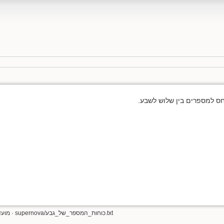
supernova/כוחות_המספר_של_גבע.txt
· מועד השינוי ה