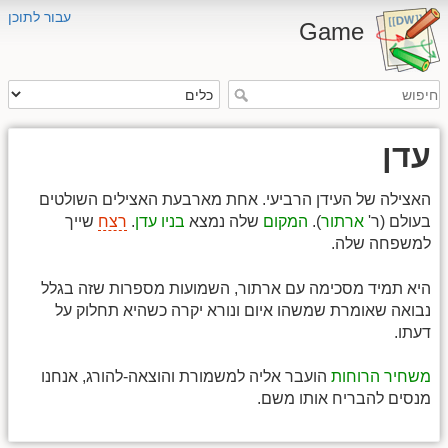
עבור לתוכן
Game
עדן
האצילה של העידן הרביעי. אחת מארבעת האצילים השולטים
בעולם (ר'
ארתור
).
המקום
שלה נמצא
בניו עדן
.
רצח
שייך
למשפחה שלה.
היא תמיד מסכימה עם ארתור, השמועות מספרות שזה בגלל
נבואה שאומרת שמשהו איום ונורא יקרה כשהיא תחלוק על
דעתו.
משחיר הרוחות
הועבר אליה למשמורת והוצאה-להורג, אנחנו
מנסים להבריח אותו משם.