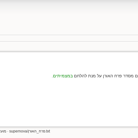
 מסדר פרח האורן על מנת להלחם
במצמיתים
.
supernova/פרח_האורן.txt
· מועד השינוי ה