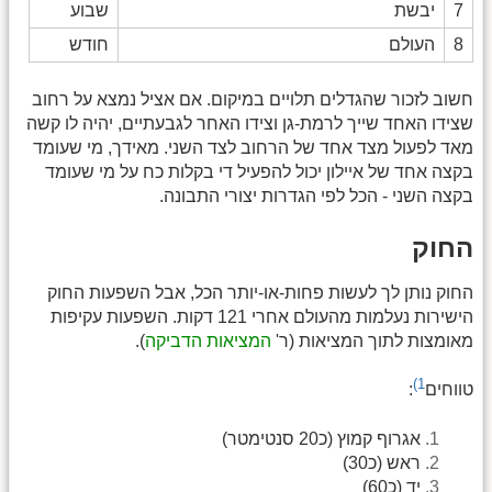
7
יבשת
שבוע
8
העולם
חודש
חשוב לזכור שהגדלים תלויים במיקום. אם אציל נמצא על רחוב
שצידו האחד שייך לרמת-גן וצידו האחר לגבעתיים, יהיה לו קשה
מאד לפעול מצד אחד של הרחוב לצד השני. מאידך, מי שעומד
בקצה אחד של איילון יכול להפעיל די בקלות כח על מי שעומד
בקצה השני - הכל לפי הגדרות יצורי התבונה.
החוק
החוק נותן לך לעשות פחות-או-יותר הכל, אבל השפעות החוק
הישירות נעלמות מהעולם אחרי 121 דקות. השפעות עקיפות
מאומצות לתוך המציאות (ר'
המציאות הדביקה
).
1)
טווחים
:
אגרוף קמוץ (כ20 סנטימטר)
ראש (כ30)
יד (כ60)