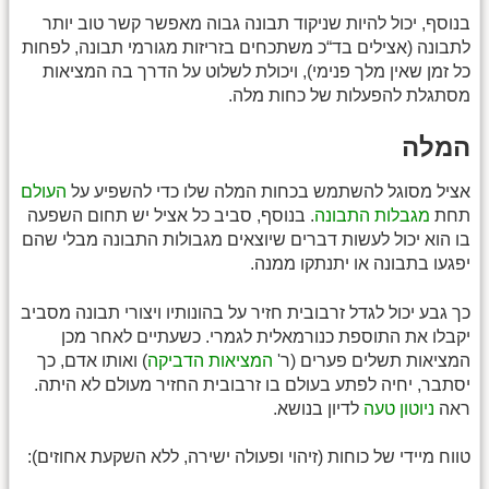
בנוסף, יכול להיות שניקוד תבונה גבוה מאפשר קשר טוב יותר
לתבונה (אצילים בד“כ משתכחים בזריזות מגורמי תבונה, לפחות
כל זמן שאין מלך פנימי), ויכולת לשלוט על הדרך בה המציאות
מסתגלת להפעלות של כחות מלה.
המלה
אציל מסוגל להשתמש בכחות המלה שלו כדי להשפיע על
העולם
תחת
מגבלות התבונה
. בנוסף, סביב כל אציל יש תחום השפעה
בו הוא יכול לעשות דברים שיוצאים מגבולות התבונה מבלי שהם
יפגעו בתבונה או יתנתקו ממנה.
כך גבע יכול לגדל זרבובית חזיר על בהונותיו ויצורי תבונה מסביב
יקבלו את התוספת כנורמאלית לגמרי. כשעתיים לאחר מכן
המציאות תשלים פערים (ר'
המציאות הדביקה
) ואותו אדם, כך
יסתבר, יחיה לפתע בעולם בו זרבובית החזיר מעולם לא היתה.
ראה
ניוטון טעה
לדיון בנושא.
טווח מיידי של כוחות (זיהוי ופעולה ישירה, ללא השקעת אחוזים):