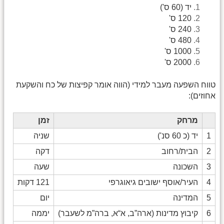
יד (60 ס')
120 ס'
240 ס'
480 ס'
1000 ס'
2000 ס'
טווח השפעה מעבר למידי (הווה אומר קפיצות של כח והשקעת
אחוזים):
מרחק
זמן
1
יד (כ 60 סנ')
שניה
2
הבית/רחוב
דקה
3
השכונה
שעה
4
העיר/אוסף ישובים גיאוגרפי
121 דקות
5
המדינה
יום
6
קיבוץ מדינות (ארה”ב, א“א, ברה”מ לשעבר)
יממה