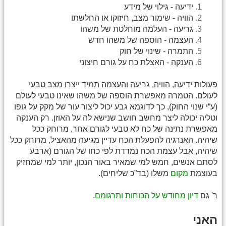
ידיעה - גילוי של מידע
הוויה - שימור מצב, חיזוקו או החלשתו
גריעה - העלמה מוחלטת של משהו
העצמה - הוספה של משהו חדש
התמרה - שינוי של חוק
הענקה - האצלת כח על גורם חיצוני
פעולות ידיעה, הוויה, גריעה והעצמה תמיד ייצרו מצב טבעי
לעולם. הטמרה מאפשרת הוספה של משהו שאינו טבעי לעולם
(ע“י שנוי החוק), כך לדוגמא גבע יכול ליצור עור של מקק על גופו
וטליה יכולה ליצר מחשב חושב שנישא לה על האוזן. רק הענקה
מאפשרת נתינה של כח לא טבעי לגורם אחר, מרוחק ככל
שיהיה. האנרגיה להפעלת הכח עדיין מגיעה מהאציל, מרוחק ככל
שיהיה, אבל עצמת הכח נמדדת לפי כחו של הגורם (ארבע
לסתם אנשים, חמש למי שמאיר באור הנכון, יותר למי שמחזיק
בעוצמת
מקום
משלו (בד”כ שליחים).
ר' גם
דיון מחודש על הכוחות ותרגומם
.
האני