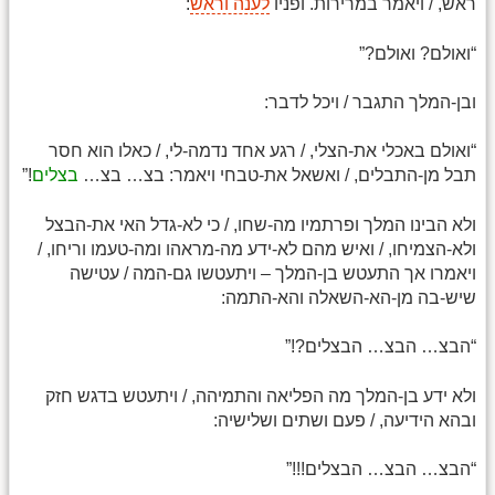
ראש, / ויאמר במרירות. ופניו
לענה וראש
:
“ואולם? ואולם?”
ובן-המלך התגבר / ויכל לדבר:
“ואולם באכלי את-הצלי, / רגע אחד נדמה-לי, / כאלו הוא חסר
תבל מן-התבלים, / ואשאל את-טבחי ויאמר: בצ… בצ…
בצלים
!”
ולא הבינו המלך ופרתמיו מה-שחו, / כי לא-גדל האי את-הבצל
ולא-הצמיחו, / ואיש מהם לא-ידע מה-מראהו ומה-טעמו וריחו, /
ויאמרו אך התעטש בן-המלך – ויתעטשו גם-המה / עטישה
שיש-בה מן-הא-השאלה והא-התמה:
“הבצ… הבצ… הבצלים?!”
ולא ידע בן-המלך מה הפליאה והתמיהה, / ויתעטש בדגש חזק
ובהא הידיעה, / פעם ושתים ושלישיה:
“הבצ… הבצ… הבצלים!!!”