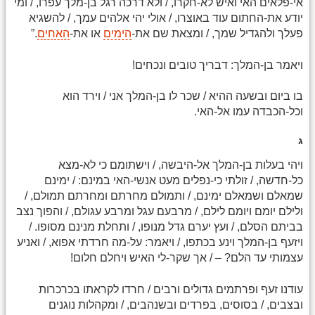
אי-פלאים האי ואיש לא-חקרו, / ולא דרכה רגל בן-מלך עפרו, / ומי
יודע את-החתום עוד באוצרו, / אולי יהי אלהים עמך, / להשגיא
פעלך ולהגדיל שמך, / ומצאת שם את-
הימים
או את-
האחים
.”
ויאמר בן-המלך: דבריך טובים ונכחים!
בו ביום ובשעה ההיא / שכר לו בן-המלך אני / וירד הוא
וכל-הכבדה עמו אל-האי.
ג
ויהי בעלות בן-המלך אל-היבשה, / וישתומם כי לא-מצא
כל-חדשה, / זולתי כי-נפלים מעט אנשי-האי במינם: / ימינם
שמאלם ושמאלם ימינם, / ותמולם מחרתם ומחרתם תמולם, /
ולילם יומם ויומם לילם, / מרבעם עגל ומרבע עגולם, / והפוך נצב
בביתם הסלם, / ועץ יערם גדל מנופו, / ותחלת מנינם מסופו. /
ויזעף בן-המלך וינע בכתפו, / ויאמר: על-מה חרדתי אפוא, / ואניע
עצמותי עד הלם? – / אך שקר-לי האיש ויחלם חלום!
עודנו זעף ופרתמים גדולים ורבים / חרדו לקראתו בכרכרות
ובצבים, / בסוסים, בפרדים ובשנהבים, / ומקהלות נוגנים