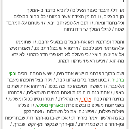
ו
אז ידלג העבד כעפר האילים / להביא בדבר בן-המלך
מן-הבצלים, / וירם מן-הצידה אשר במזוה / כל-בחור בבצלים
וכל-נחמד ונאוה, / ויתנם אל-טנא זהב ויבא, / וישטחם על-המרבד
שטח / לרגלי המלך שי ריח ניחוח.
והמלך ופרתמיו ראו את-הבצלים במעילי זהבם, / וישתוממו
על-המראה ויפג לבבם, / וירימו איש בצל ויתבוננו, / ויאמרו איש
אל-אחיו: מן הוא? / כי מעולם לא-ראו פרי-הדר כמהו / ולא-ידעו
מה-הוא, / ויניעו ראש וישרקו ויתמהו.
ושם בתוך הפרתמים ישיש אחד היה, / ישיש ממחה וחכים
ובקי
בהטיה
, / בטנו אוצר בלום וגרונו קבר, / ויקח בצל ויהפכהו מעבר
אל-עבר, / וימששהו וימעכהו כה וכה בכפו, / ויריחהו אחת ושתים
באפו, / אחת בנחירו הימנית ואחת בנחירו השמאלית, / ויבחנהו
בחינה דקה כבחן
אתרוג
או מרגלית, / וינסהו נסיון כפול ומשלש, /
בשני זוגות משקפים ובשפופרת
ובאגרוף מפלש
, / ויפצלהו
פצלות פצלות, / ויפשיטהו את-כל-השמלות, / ואחר לקקו
בקצה-הלשון ויאמר בזהירות: / אכן יש-בו מן-המרירות שבחריפות
ומן-החריפות שבמרירות, / ומן-הרך שבקשי ומן-הקשי שברך, /