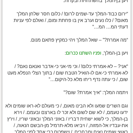
ויען בן-המלך בהשתחויות ובקדות:
“ירום כבוד-המלך עד-שמים לרום! / כלום חסר שלחן המלך
מאום? / כלו נעים וערב אין בו פחתת ומום, / ואולם לפי עניות
דעתי המ… המ…”
“מה אמרת?” – שאל המלך ויהי כמקיץ פתאם מנום.
ויען בן-המלך,
ופניו השתנו ככרום
:
“אני? – לא-אמרתי כלום! / וכי מי-אני כי-אדבר ואנאם נאם? /
לא-אמרתי כי-אם לו-הואיל הטבח שום / בתוך הצלי הנפלא מעט
שום, / כי עתה נדף ריחו מלא כל-היקום…”
ויתמה המלך: “איך אמרת? שום?”
וגם השרים שמעו ולא הבינו מאום, / כי מעולם לא-ראו שומים ולא
ידעו טעמם, / לא שם לשום ולא זכר לו בארצם ובעמם. / וירא
בן-המלך, כי לשוא ישחית דבריו / באזני המלך ובאזני שריו, / וירץ
את-עבדיו אל-המזוה, / ויביאו מלא-תרמיל מן-הבשם הנאוה, /
ראשי שומים נאים ומבחרים, / וישפכום כרי אחד לפני המלך