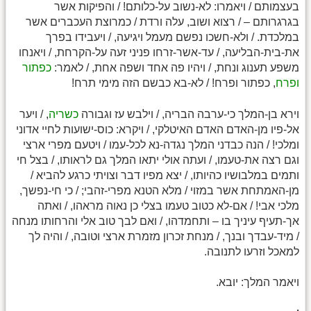
בעצמותם / ויאמרו: לא-נשוב על-כלותם! / והפיקות אשר
בגרגרותם – / רצוא ושוב, עלה ורדת / כמרוצת העכברים אשר
במלכדת. / ולא-חשכו נפשם מעמל ויגיעה, / ויעבידו בפרך
את-בית-הבליעה, / עד-אשר-זרחו פניני זעה על-הקרחת, / ויאנחו
משפע תענוג ונחת, / ויהיו פה אחד ושפה אחת, / לאמר:
כפתור
ופרח
, כפתור ופרח! / לא-בא כבשם הזה מימי תרח!
וירא בן-המלך כי-ערבה הבריה, / וילבש עז וגבורה
כשריה
, / ויער
אל-פיו מן-האדם האדם האיטלקי, / ויקרא: כוס-ישועות לחיי אדוני
ומלכי! / הנה כבדני המלך נגדה-נא לכל-עמו / ויטעם מפרי ארצי
וגם רצה את-טעמו, / ועתה אולי יתאו המלך גם לראותו, / בצל חי
ותמים במלבושיו כהיותו, / יצא מפיו דבר וצויתי כרגע להביא /
מן-האמתחת אשר במזוי / מלא הטנא מפרי-זהבי; / כי חי-נפשך,
מלכי אבי! / אם-לא כטוב טעמו בצלי כן נאוה מראהו, / ואתה
אך-תעיף עיניך בו – ותחמדהו, / ואם לבך טוב אלי והרחותו מנחה
/ מיד-עבדך ובנך, / מנחת זכרון מזמרת ארצי וטובה, / והיה לך
למאכל וזרעו לתנובה.
ויאמר המלך: יובא.