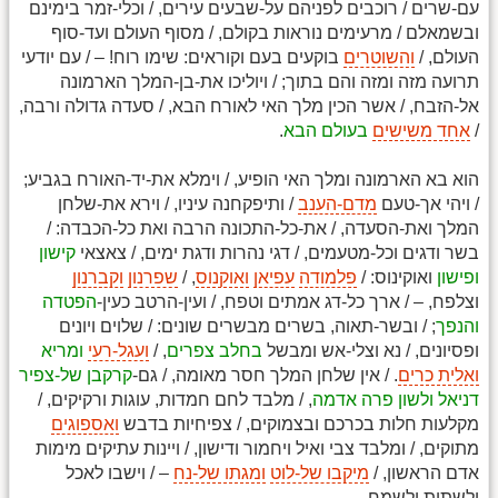
עם-שרים / רוכבים לפניהם על-שבעים עירים, / וכלי-זמר בימינם
ובשמאלם / מרעימים נוראות בקולם, / מסוף העולם ועד-סוף
העולם, /
והשוטרים
בוקעים בעם וקוראים: שימו רוח! – / עם יודעי
תרועה מזה ומזה והם בתוך; / ויוליכו את-בן-המלך הארמונה
אל-הזבח, / אשר הכין מלך האי לאורח הבא, / סעדה גדולה ורבה,
/
אחד משישים
בעולם הבא
.
הוא בא הארמונה ומלך האי הופיע, / וימלא את-יד-האורח בגביע;
/ ויהי אך-טעם
מדם-הענב
/ ותיפקחנה עיניו, / וירא את-שלחן
המלך ואת-הסעדה, / את-כל-התכונה הרבה ואת כל-הכבדה: /
בשר ודגים וכל-מטעמים, / דגי נהרות ודגת ימים, / צאצאי
קישון
ופישון
ואוקינוס: /
פלמודה
עפיאן
ואוקנוס
, /
שפרנון
וקברנון
וצלפח, – / ארך כל-דג אמתים וטפח, / ועין-הרטב כעין-
הפטדה
והנפך
; / ובשר-תאוה, בשרים מבשרים שונים: / שלוים ויונים
ופסיונים, / נא וצלי-אש ומבשל
בחלב צפרים
, /
ועגל-רעי
ומריא
ואלית כרים
. / אין שלחן המלך חסר מאומה, / גם-
קרקבן של-צפיר
דניאל
ולשון פרה אדמה
, / מלבד לחם חמדות, עוגות ורקיקים, /
מקלעות חלות בכרכם ובצמוקים, / צפיחיות בדבש
ואספוגים
מתוקים, / ומלבד צבי ואיל ויחמור ודישון, / ויינות עתיקים מימות
אדם הראשון, /
מיקבו של-לוט
ומגתו של-נח
­­ – ­/ וישבו לאכל
ולשתות ולשמח.