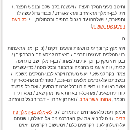
ותיטב בעיני המלך העצה, / ויעשנה בלב שלם ובנפש חפצה, /
ויתן לבן-המלך את-הזהב ואת-האגרת, / וכבוד גדול עשה לו
ותפארת, / וישלחהו עד-הגבול בתפים ובמחולות, – /
וכל-העם
רואים את הקולות
!
ח
ויהי מקץ כך וכך ימים ושעות ורגעים ודקים / (כי כן ימנו את-עתות
בני-המלכים הענגים והרכים / בצאתם למסעיהם במרחקים) /
ובכן ויהי מקץ כך וכך עתים לצאתו, / ובן-המלך שב בתרועה
לביתו, / והוא עמוס בחכמה ובתבונה ובכל-מסה / כדי-עשרים
צמדי בקר למשא, / ויעש משתה ויקרא לבני-המלכים משכניו, /
ובשבתם על-גביעים מלאים דם-ענב, / ספר להם את-כל-היקר
אשר ראו עיניו / באיי הים ובכל-ארצות מסעיו, / ואת-כל-פרשת
קורותיו ופגעיו, / ואת-כל-הבארות אשר מהן שאב / מלא דלייו
חכמה,
אחותו אשר אהב
, / ואחרון אחרון – דבר הבצלים והזהב.
ולמען דעת כל-האורחים הנחמדים, / כי
לא-מלא בן-המלך פיו
קדים
, / ויצו להביא את-שק-האדרכמונים אל-האולם, וישטחם
על-השלחן לעיני הקרואים כלם / וימששום הקרואים ויאזינו