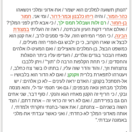
“הנותן תשועה למלכים הוא ישמר / את-אדוני ומלכי וינשאהו
כהר-המור
, / והיה
ריחו כלבנון
וכמר-דרור
, / ומי אני,
חמור
בן-חמור
, /
רם זלות
ושבלול תמס ילך
, / כי-אבא לדון לפני המלך?
/ ואולם אחרי דקות העיון והבחינה, / ראה זה העליתי
במצודת
הבינה
, / כי הפרי המיחש הזה, על-פי סמנים לרב, / אח קטן הוא
לבצל או שארו הקרוב, כי כן ילבש גם-הפרי הזה מעילים, /
כמשפט הבצל, בן-המלכים והאצילים: / ואם המעיט-לו אלהים
מאחיו הבכור בגדים וגלדים, / העדיפו עליו ביתר הסגלות
והחסדים; / כי תחת הקלפות הרבה לו “תוך” / ויתן ללבבו
צחצחות וזך, / והוד והדר שוה עליו, / בתתו לו בשר צח כחלב, /
ויעטרהו לתפארת בלרית
וזקנקן
; / ואם לא הדור הוא בלבושיו –
אל-תסתכל בקנקן; / האדם יראה לעינים – לא כן אלהים: / יש
מלכלך מבחוץ ונאה מבפנים; / גם-אני חטמי יגד-לי, והוא מנסה
ובקי, / כי חריף זה הקטן מאחיו הגא והנקי. / סוף דבר, שני אחים
הם גם בפרידתם, / ואם לא ראי זה כראי זה – אחת דתם, / הצד
השוה בשניהם – צחנתם, / את אשר-בחנתי וחקרתי ולמדתי, /
אותה מאדוני המלך לא-כחדתי, / ואני כאשר עבדתי את-מלכי
באמונה עבדתי.”