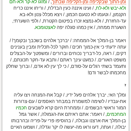
ומן-התוך שבקליפה ומן-הקליפה שבתוך
, /
ומזגו לא-קר ולא-חם
ולא-יבש ולא-לח
, / ועינו איננה כעין הבדלח, / וריחו איננו כריח
הקנמון, / וטעמו לא כטעם הכמון, / ויצא מכלל-צנון ולא-בא
עד-החזרת, / ולא-נמצא זכרו בפיטום הקטרת, / ולפי השערתי,
השערת ממחה, / אין כמהו סגלה יפה
לאצטומכא
.
ויאמר בן-המלך אל-הממחה: / יברכך אלהים בשכבך ובקומך! /
עתה ידעתי כי אין-כמוך חכים / חוקר לכל-תכלית ומבין בענינים
דקים, / ראה, כל-דבריך נכוחים וברורים / ומשפטך על-הבצלים
משפט האורים. / כמעט עינך ראתם / ותבא עד-חקר תכונתם, /
ותעמד בשתי רגלים על-סודם, / כי לך עין לא אדם, / וברוך שחלק
מחכמתו לבשר ודם!
ז
ומלך האי, יברך אלהים פעל ידיו, / קבל את-המנחה ויצו עליה
את-עבדיו / לשימה למשמרת במבחר האסמים / עם-צרורות
המור וראשי הבשמים. / וממחרת היום קרא לשבעים
חכמיו
המחכמים
, / ויאמר: אתם ראיתם את-הגמולה, / אשר גמל
בן-המלך את-ארצנו וגבולה, / בהוסיפו פרי על-פריה ובהרבותו
יבולה, / ועתה, דעו וראו מה-יעשה לו יקר וגדלה, / ושמעו האיים