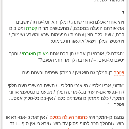
ד
ויהי אחרי אכלם ואחרי שתה, / ומלך האי וכל-עדתו / יושבים
את-אורחם הנעלה במסבם, / מתעטשים מריח
קטרת
ומטיבים
לבם, / ועיני כלם חצין עצומות / מנעימות שבע ומשבע נעימות, /
ויתעטש המלך וישאל את-אורחו כנימוס:
“הגידה-לי, אורחי ובן אחי! / הן חכם אתה
מאיתן האזרחי
/ וחכך
יטעם כל-טעם, – / הערבה לך ארוחתי הפעם?”
ויזורר
בן-המלך גם הוא ויען / במתק שפתים ובענות נעם:
“אדוני, אבי ומלכי! / מי-אנכי הדל כי– / תשים במשיבי טעם חלקי.
/ חי-נפשי אם-ידעתי בכל-מדינה ופלך / מטעמים כמטעמי אדוני
המלך. / כלם ממתקים ומעדנים כלם, / אין-בם כל-סלף; אפס…
ואולם…”
גמגם בן-המלך ויהי
כחמור העולה בסלם
. / אין זאת כי-אם-ירא או
בוש. / והמלך חכה לסוף פסוק עד-בוש, / וירא כי-אין סוף – וינד