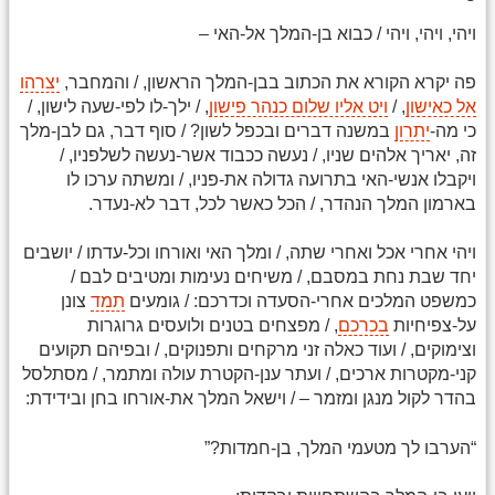
ויהי, ויהי, ויהי / כבוא בן-המלך אל-האי –
פה יקרא הקורא את הכתוב בבן-המלך הראשון, / והמחבר,
יצרהו
אל כאישון
, /
ויט אליו שלום כנהר פישון
, / ילך-לו לפי-שעה לישון, /
כי מה-
יתרון
במשנה דברים ובכפל לשון? / סוף דבר, גם לבן-מלך
זה, יאריך אלהים שניו, / נעשה ככבוד אשר-נעשה לשלפניו, /
ויקבלו אנשי-האי בתרועה גדולה את-פניו, / ומשתה ערכו לו
בארמון המלך הנהדר, / הכל כאשר לכל, דבר לא-נעדר.
ויהי אחרי אכל ואחרי שתה, / ומלך האי ואורחו וכל-עדתו / יושבים
יחד שבת נחת במסבם, / משיחים נעימות ומטיבים לבם /
כמשפט המלכים אחרי-הסעדה וכדרכם: / גומעים
תמד
צונן
על-צפיחיות
בכרכם
, / מפצחים בטנים ולועסים גרוגרות
וצימוקים, / ועוד כאלה זני מרקחים ותפנוקים, / ובפיהם תקועים
קני-מקטרות ארכים, / ועתר ענן-הקטרת עולה ומתמר, / מסתלסל
בהדר לקול מנגן ומזמר – / וישאל המלך את-אורחו בחן ובידידת:
“הערבו לך מטעמי המלך, בן-חמדות?”