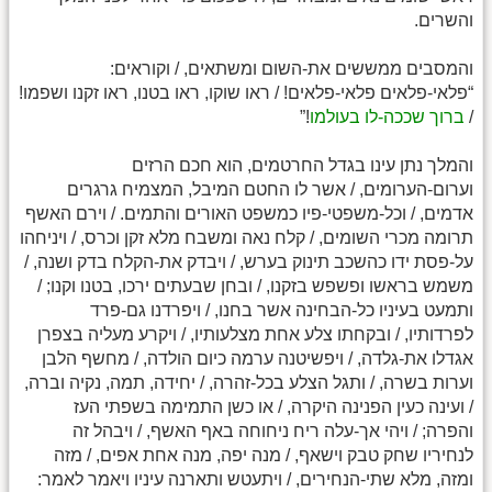
והשרים.
והמסבים ממששים את-השום ומשתאים, / וקוראים:
“פלאי-פלאים פלאי-פלאים! / ראו שוקו, ראו בטנו, ראו זקנו ושפמו!
/
ברוך שככה-לו בעולמו
!”
והמלך נתן עינו בגדל החרטמים, הוא חכם הרזים
וערום-הערומים, / אשר לו החטם המיבל, המצמיח גרגרים
אדמים, / וכל-משפטי-פיו כמשפט האורים והתמים. / וירם האשף
תרומה מכרי השומים, / קלח נאה ומשבח מלא זקן וכרס, / ויניחהו
על-פסת ידו כהשכב תינוק בערש, / ויבדק את-הקלח בדק ושנה, /
משמש בראשו ופשפש בזקנו, / ובחן שבעתים ירכו, בטנו וקנו; /
ותמעט בעיניו כל-הבחינה אשר בחנו, / ויפרדנו גם-פרד
לפרדותיו, / ובקחתו צלע אחת מצלעותיו, / ויקרע מעליה בצפרן
אגדלו את-גלדה, / ויפשיטנה ערמה כיום הולדה, / מחשף הלבן
וערות בשרה, / ותגל הצלע בכל-זהרה, / יחידה, תמה, נקיה וברה,
/ ועינה כעין הפנינה היקרה, / או כשן התמימה בשפתי העז
והפרה; / ויהי אך-עלה ריח ניחוחה באף האשף, / ויבהל זה
לנחיריו שחק טבק וישאף, / מנה יפה, מנה אחת אפים, / מזה
ומזה, מלא שתי-הנחירים, / ויתעטש ותארנה עיניו ויאמר לאמר: