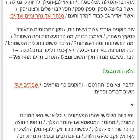
מה-דבר-הסגלה מכל-סגלה, / הראוי לבן-המלך להיות לו גמולה, /
ואשר בלי-צל-ספק וספק-ספק / חפץ לבו ישלים ורצונו יפק, /
ואשר יאדיר גם-כבוד-המלך והעם /
מנהר ועד-נהר ומים ועד-ים
.
עוד הזקנים אובדי עצות ועשתונות, / וזקן החרטמים התעורר
כמקיץ משנות, / ויאמר: רבותי, מה ההתעשתות ומה השטות? /
ומה העשתונות ומה העשתות? / הדבר פשוט בתכלית הפשטות! /
הנה אתנו פה באי דבר-סגלה, / אין-כמהו ליקר בתבל כלה, – /
הבה, נשיבנו מנחה חלף השום וננצל! / הטרם תדעו מה-הוא? –
הלא הוא הבצל!
הדבר יצא מפי החרטם – והזקנים כף מוחאים: /
שפתים ישק
משיב דברים נכחים!
יא
ויהי ביום השלישי ויהמו הפעמונים, / וכל-אנשי-האי המונים
המונים, / מתומך המטאטא ועד-תומך הפלך, / נדחפו החוצה
בדבר שר חצי-הפלך, / לעשות כבוד ויקר לבן-המלך / ולשלחו
מן-האי, עקב כל-הגדולות, / ברעם תפים ובסערת מחולות. /