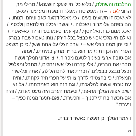
החלבנה והשחלת
, / כל-אוכלו חי יצעק: הושענא! / מר-לי מר,
הרוני
לענה
! – / והמפשיטו והמפלחו דמע תדמע עינו; / על-כן
לא-יאכלוהו השועים בעינו, / כי-מאכל דמעה לאביוניהם יתנוהו, /
הם בפתם על-מרוריו יאכלוהו. / ואשר יאכלנו חי לתאבון ולכסף, /
יאכל ממנו כזית ואל יוסף, / פן-יעמד טעמו בפיו וריחו לא-יאסף. /
ואולם חי-מלכי אם-יש כבצל בכל-הירק / נותן טעם לשבח במרק,
/ וכי יתן ממנו בצלי אש – / וערב הצלי על-אחת שש; / כי כן משפט
הפרי הזה וכן דתו: / מר הוא בחייו ומתוק במיתתו. / ועתה
אם-טובה ארצי בעיניך לטעם מפריה, / יצו אדוני המלך ועשה
טבחי את-הבריה, / צלי-קדרה וצלי-אש וגחלים, / מתבל ומפלפל
ובצל מבצל בבצלים, / וברית אתי לחם הלילה, / אתה וכל-שרי
המעלה; / כי בהצטידי לדרך צויתי על הפרי הזה לקחתו, / והיה
עם-טבחי ועשהו למלאכתו, / וגם הנה הוא באמתחתו. / אל-נא
ישיב אפוא המלך את-פני, / וטעמת הערב הזה מעט מעדני, / והיה
אם-תכשר ברותי לפניך – והכשרת, / ואם-תנער ממנה כפיך –
ונערת.”
ויאמר המלך: כן תעשה כאשר דיברת.
ה