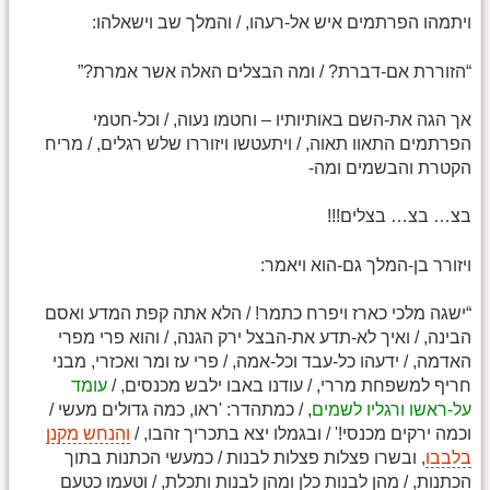
ויתמהו הפרתמים איש אל-רעהו, / והמלך שב וישאלהו:
“הזוררת אם-דברת? / ומה הבצלים האלה אשר אמרת?”
אך הגה את-השם באותיותיו – וחטמו נעוה, / וכל-חטמי
הפרתמים התאוו תאוה, / ויתעטשו ויזוררו שלש רגלים, / מריח
הקטרת והבשמים ומה-
בצ… בצ… בצלים!!!
ויזורר בן-המלך גם-הוא ויאמר:
“ישגה מלכי כארז ויפרח כתמר! / הלא אתה קפת המדע ואסם
הבינה, / ואיך לא-תדע את-הבצל ירק הגנה, / והוא פרי מפרי
האדמה, / ידעהו כל-עבד וכל-אמה, / פרי עז ומר ואכזרי, מבני
חריף למשפחת מררי, / עודנו באבו ילבש מכנסים, /
עומד
על-ראשו ורגליו לשמים
, / כמתהדר: 'ראו, כמה גדולים מעשי /
וכמה ירקים מכנסי!' / ובגמלו יצא בתכריך זהבו, /
והנחש מקנן
בלבבו
, ובשרו פצלות פצלות לבנות / כמעשי הכתנות בתוך
הכתנות, / מהן לבנות כלן ומהן לבנות ותכלת, / וטעמו כטעם