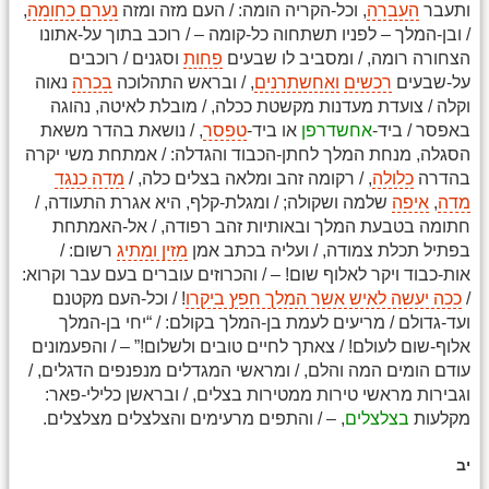
ותעבר
העברה
, וכל-הקריה הומה: / העם מזה ומזה
נערם כחומה
,
/ ובן-המלך – לפניו תשתחוה כל-קומה – / רוכב בתוך על-אתונו
הצחורה רומה, / ומסביב לו שבעים
פחות
וסגנים / רוכבים
על-שבעים
רכשים
ואחשתרנים
, / ובראש התהלוכה
בכרה
נאוה
וקלה / צועדת מעדנות מקשטת ככלה, / מובלת לאיטה, נהוגה
באפסר / ביד-
אחשדרפן
או ביד-
טפסר
, / נושאת בהדר משאת
הסגלה, מנחת המלך לחתן-הכבוד והגדלה: / אמתחת משי יקרה
בהדרה
כלולה
, / רקומה זהב ומלאה בצלים כלה, /
מדה כנגד
מדה
,
איפה
שלמה ושקולה; / ומגלת-קלף, היא אגרת התעודה, /
חתומה בטבעת המלך ובאותיות זהב רפודה, / אל-האמתחת
בפתיל תכלת צמודה, / ועליה בכתב אמן
מזין ומתיג
רשום: /
אות-כבוד ויקר לאלוף שום! – / והכרוזים עוברים בעם עבר וקרוא:
/
ככה יעשה לאיש אשר המלך חפץ ביקרו
! / וכל-העם מקטנם
ועד-גדולם / מריעים לעמת בן-המלך בקולם: / “יחי בן-המלך
אלוף-שום לעולם! / צאתך לחיים טובים ולשלום!” – / והפעמונים
עודם הומים המה והלם, / ומראשי המגדלים מנפנפים הדגלים, /
וגבירות מראשי טירות ממטירות בצלים, / ובראשן כלילי-פאר:
מקלעות
בצלצלים
, – / והתפים מרעימים והצלצלים מצלצלים.
יב