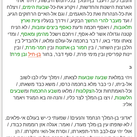
והמברכים, / ויעבר בן-המלך בכל-חמש היבשות, / ויתר את-
הארצות הישנות והחדשות, / ויקרע את-כל-
שבעת הימים
, / ויצלח
את-כל-הנהרות ואת כל-האגמים, / וגם אל-האיים הרחוקים הגיע,
/ ועד
מעבר להרי החשך
הבקיע, / וידרך בנעליו
ציות
וארץ
תלאובות
, / ויאסף חכמה ודעת
כאסף ביצים עזובות
, / לא הניח
קטנה וגדולה אשר לא-אסף, / ויחכם וישכל
מהימן
ומאסף
, / ומדי
צאתו ומדי באו, / דבר בחכמה על-עולם ומלאו, / ולהבדיל בין
הלבן ובין השחור, / בין
חמור בן-אתונות
ובין
חמר-מרת
, / ובין
יינות קפריסין ובין מימי פרת, / סוף דבר, בחור
בן-חיל
ובן פרת
!
ב
ויהי במלאת
שבעה שבועות
לצאתו, / וימלך עליו לבו לשוב
אל-ביתו, / כי כבר מלא בחכמה כרסו, / משא כבד משאתו, /
וכל-האמתחות וכל-
הצקלונות
/ מלאו מ
שבע החכמות
ומ
שבעים
הלשונות
, / ויצו בן-המלך לצר כליו, / והנה-זה בא המגיד ויאמר
אליו:
“אדוני בן-המלך הנחמד והנעים! / שמעתי כי-יש בעולם אי-פלאים,
/ לא-שזפתו עין בן-מלך מעודו, / ואמר: אגלה אזן רוממות כבודו, /
אולי יהי עם-לבב הדר-תפארתו, / וסרת אל-האי וחקרתו. / הן