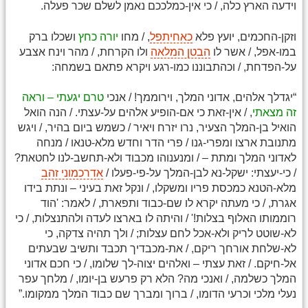
וידעה הארץ כלה, / כי אין-כמלככם נאמן לשלם שכר פעלה.
וזקן-החכמים, יועץ פלא
כאחיתפל
, / מחו
יורה כחץ
ושכלו ברק
במו-אפל, / אשר לו
הבטן המלאה
ולו הקרחת, / מהר וינח אצבע
על-הפדחת, / וכהתבוננו כמו-רגע ויקרא פתאם בשמחה:
“יגדלך אלהים, אדוני המלך, וירוממך! / אנכי
טרם יגעתי – וראה
זה מצאתי
, / אין-זאת כי אם-הופיע אלהים על-עצתי. / הנה הואל
הואיל בן-המלך הצעיר, נרו יזרח ויאיר / כשמש ביום בהיר, / ויגש
מתנובת ארצו ומפרי-גנו / פרי הדר וחדש מלא-טנאו / מנחה
לאדוני המלך ומתת – / ומנענוהו מכבוד ולא-תחשב-לנו לחטאת?
/ כי-יעצתי: ישקל-נא לבן-המלך על-פי-פעלו /
אדרכמוני זהב
מלא-הטנא כמכסת פריו ומשקלו, / ונקל זאת בעיני – ונתת בידו
אגרת, / כי מעתה יקרא לו שם-כבוד ותפארת, / לאמר: 'הוד
רוממותו האלוף בצלות!' / והיתה לו בארצו לעדה ולהתנצלות, / כי
לא-שוטט לריק ולא-אכל לחם עצלות; / ולך תהיה צדקה, כי
לא-שלחת אורחך ריקם, / את-מכבדיך תכבד ותשיב שבעתים
אל-חיקם. / זאת עצתי – ואלהים יצוה-לך שלומו, / כי חכם אדוני
המלך כשלמה, / ואנכי מה? הלא רק פרעש בן-יומו, / מלחך עפר
נעלי מלכי וכרעי הדומו, / ברוך ומברך שם כבוד המלך ממקומו.”