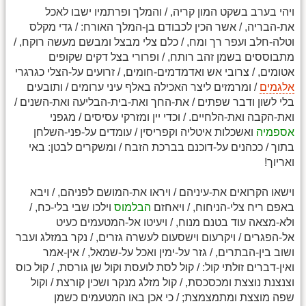
ויהי בערב בשקט המון קריה, / והמלך ופרתמיו ישבו לאכל
את-הבריה, / אשר הכין לכבודם בן-המלך האורח: / גדי מקלס
וטלה-חלב ועפר רך ומח, / כלם צלי מבצל ומבשם מעשה רוקח, /
מתבוססים בשמן זהב רותח, / ופרורי בצל דקים שקופים
אטומים, / צרובי אש ואדמדמים-חומים, / זרועים על-הצלי כגרגרי
אלגמים
/ ומרמזים ליצר האכילה באלף עיני ערומים / ותובעים
בלי לשון ודבר שפתים / את-החך ואת-בית-הבליעה ואת-השנים /
ואת-הקבה ואת-הלחיים. / וכדי יין ומזרקי עסיסים / מגפני
אספמיה
ואשכלות איטליה וקפריסין / עומדים על-פני-השלחן
בתוך / ככהנים על-דוכנם בברכת הזבח / ומשקרים לבטן: באי
ואריוך!
וישאו הקרואים את-עיניהם / ויראו את-המושם לפניהם, / ויבא
באפם ריח צלי-הניחוח, / ויאחזם
הבלמוס
וילכו שבי בלי-כח, /
ולא-מצאה עוד בטנם מנוח, / ויעיטו אל-המטעמים כעיט
אל-הפגרים / ויקרעום וישסעום לעשרה גזרים, / נקר במזלג ועבר
ושוב בין-הבתרים, / גזר על-ימין ואכל על-שמאל, / אין-אמר
ואין-דברים זולתי קול: / קול לסת לועסת וקול שן גורסת, / קול כוס
וצנצנת נוצצת ומכסכסת, / קול מזלג מנקר ושכין קורצת / וקול
שפה מוצצת ומתמצמצת; / כי אכן באו המטעמים כשמן