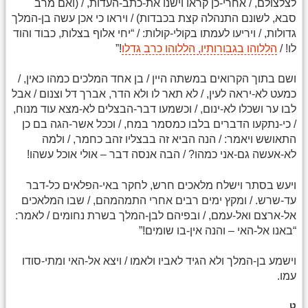
לצלצולם, / אחרי-כן קראו וישנו את-כתב-העדות, / (ואם מרב
סבא, לשונם התנהלה קצת בכבדות) / ויראו כי אכן עשה בן-המלך
גדולות, / ויריעו לעמתו בקולי-קולות: / “יחי אלוף בצלות, כבוד והוד
לו! /
הללוהו בגבורותיו, הללוהו כרב גדלו
!”
ושם בתוך הקרואים במשתה היין / בן אחד המלכים כמהו כאין, /
כמעט לא-יראה לעין, / לא תאר לו ולא הדר, אברך דל וצנום / אבל
לבו ער ושכלו לא-ינום, / וכשמעו דבר-הבצלים לא-מצא עוד מנוח,
/ כי-נתקעו הדברים בלבו כמסמר במח, / וככל אשר-הגה בם כן
התאושש ויאמר: / הנה הביא זה בבצליו זהב כחמר, / ולמה
לא-אעשה גם-אני כמהו? / הבה אנסה דבר – אולי אוכל עשהו!
ויעש בסתר וישלח מלאכים חרש, לחקר באי-הפלאים כל-דבר
עד-שרש. / ומקץ ימים רבים אחרי התמהמהם, / שבו המלאכים
אל-ארצם ואל-עמם, / ובפיהם לבן-המלך בשרת נחומים / לאמר:
“באנו אל-האי – והנה אין-בו שומים!”
וישמע בן-המלך ולא הגיד לאביו ולאמו / ויצא אל-האי ומתי-סודו
עמו.
ט