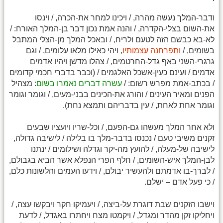
י
ודבר-המלך נעשה מהרה, / ויכינו למחר את-הכרה, / וינסו
את-השום בצלי-הקדרה, / והנה אמת נכון דבר בן-המלך האורח: /
לא-בא כבשם הזה לטעם ולריח, / ובאכל המלך מן-הצלי המתבל
בשומים, /
ותפרחנה עצמותיו
, ויהי כאילו מלאו עלומים, / וגם
גרגרי-השני באף גדל-החרטמים, / צהלו מדשן ויהיו אדמים
אדמים / ועינם כעין-אשכל האלגמים / (וכבר בדברי חכמי קדומים
/ בכתב-אמת מפרש רשום: /
עשרה דברים נאמרו בשום
: מצהיל
הפנים ומאיר העינים / והורג את-הכינים בבני-מעים, / וגומר וגומר
וגומר אחת לאחת, / עין בדבריהם ותמצא נחת).
ולא אחר המלך מעשהו גם-הפעם, / וכל-שריו ויועציו שבעים
זקנים משיבי טעם / נכנסו בדבר-מלך בו בלילה / לישיבה גדולה,
לישיבה של-מעלה, / להועץ מה-יקר וגדלה ושילומים / ינתנו
לבן-המלך איש-השומים, / חלף הפרי הנפלא אשר הביא בגבולם,
/ לברך-בו אדמתם ולהעשיר יבולם, / וידעו העמים והלשונות כלם,
/ כי פעל אדם – ישלם.
וישבו הזקנים שבת דוגרת על-ביצה, / ויעמיקו חקר ויבקשו עצה, /
ויחליקו זקן מהדר ומגדל, / ויקמטו מצח ויחתרו באגדל, / לדעת